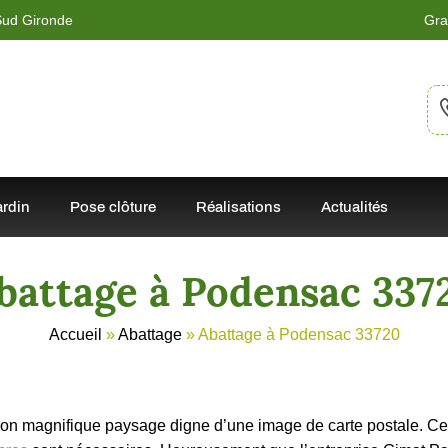
 Sud Gironde
Gra
ardin
Pose clôture
Réalisations
Actualités
battage à Podensac 337
Accueil
»
Abattage
»
Abattage à Podensac 33720
 son magnifique paysage digne d’une image de carte postale. Cep