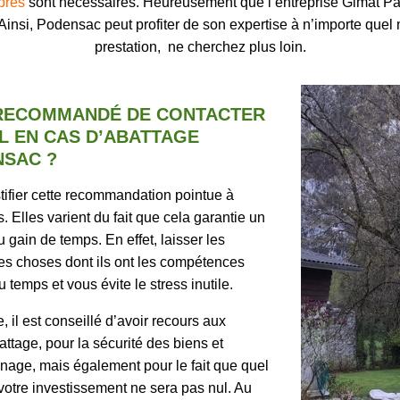
bres
sont nécessaires. Heureusement que l’entreprise Gimat Pa
insi, Podensac peut profiter de son expertise à n’importe quel
prestation, ne cherchez plus loin.
 RECOMMANDÉ DE CONTACTER
L EN CAS D’ABATTAGE
NSAC ?
tifier cette recommandation pointue à
Elles varient du fait que cela garantie un
u gain de temps. En effet, laisser les
es choses dont ils ont les compétences
 temps et vous évite le stress inutile.
 il est conseillé d’avoir recours aux
ttage, pour la sécurité des biens et
inage, mais également pour le fait que quel
 votre investissement ne sera pas nul. Au